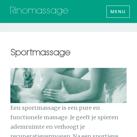
Skip
Rinomassage
MENU
to
content
Sportmassage
Een sportmassage is een pure en
functionele massage. Je geeft je spieren
ademruimte en verhoogt je
recuperatievermogen. Na een sportieve